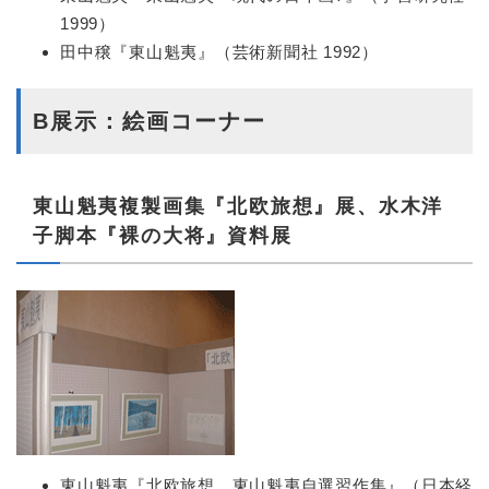
1999）
田中穣『東山魁夷』（芸術新聞社 1992）
B展示：絵画コーナー
東山魁夷複製画集『北欧旅想』展、水木洋
子脚本『裸の大将』資料展
東山魁夷『北欧旅想 東山魁夷自選習作集』（日本経