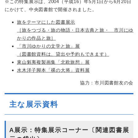
※この特集展示は、2004（平成16）年5月1日から6月20日
にかけて、中央図書館で開催されました。
旅をテーマにした図書展示
［旅をつづる・旅の物語・日本古典と旅・ 市川にゆ
かりの作品と旅］
「市川ゆかりの文学と旅」展
（図書館資料は、貸出や予約もできます）
東山魁夷複製画集「北欧旅想」展
水木洋子脚本「裸の大将」資料展
協力：市川図書館友の会
主な展示資料
A展示：特集展示コーナー〔関連図書展