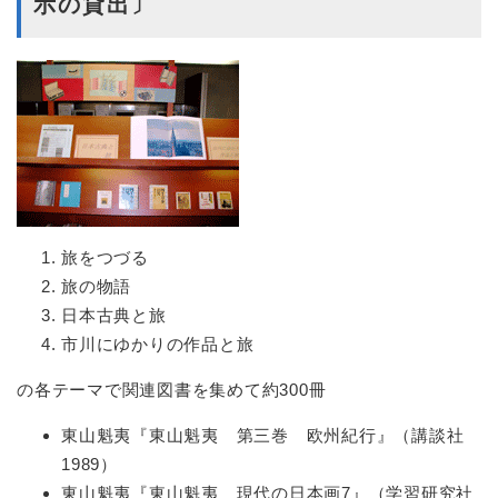
示の貸出〕
旅をつづる
旅の物語
日本古典と旅
市川にゆかりの作品と旅
の各テーマで関連図書を集めて約300冊
東山魁夷『東山魁夷 第三巻 欧州紀行』（講談社
1989）
東山魁夷『東山魁夷 現代の日本画7』（学習研究社