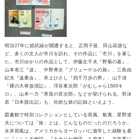
明治27年に総武線が開通すると、正岡子規、田山花袋な
ど、多くの文人が市川を訪れ、その作品に「市川」を著し
た。市川ゆかりの作品として、伊藤左千夫『野菊の墓』、
山本有三『波』、中野孝次『ブリューゲルの旅』、三島由
紀夫『遠乗会』、井上ひさし『四千万歩の男』、山下清
『裸の大将放浪記』、浮谷東次郎『がむしゃら1500キ
ロ』、山本一力『草笛の音次郎』などが挙げられる。郭沫
若『日本脱出記』も、壮絶な旅の記録といえよう。
図書館で特別コレクションとしている荷風、魁夷、星野道
夫については「旅」とは、どんなものだったのだろうか。
永井荷風は、アメリカからヨーロッパに遊学した経験を基
に『ふらんす物語』『あめりか物語』を発表し、文学界に