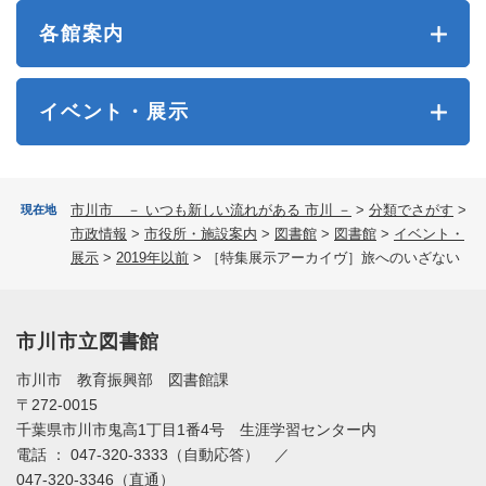
各館案内
イベント・展示
市川市 － いつも新しい流れがある 市川 －
>
分類でさがす
>
現在地
市政情報
>
市役所・施設案内
>
図書館
>
図書館
>
イベント・
展示
>
2019年以前
>
［特集展示アーカイヴ］旅へのいざない
市川市立図書館
市川市 教育振興部 図書館課
〒272-0015
千葉県市川市鬼高1丁目1番4号 生涯学習センター内
電話 ： 047-320-3333（自動応答） ／
047-320-3346（直通）