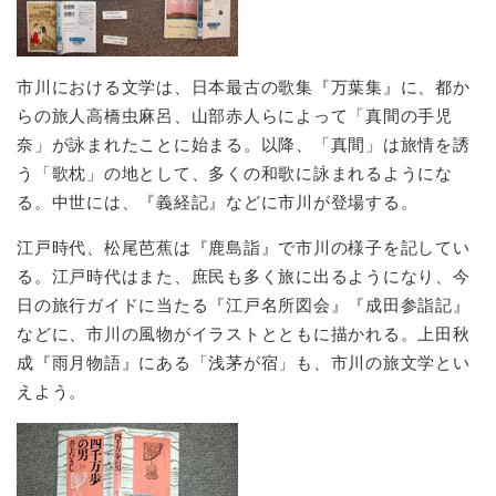
市川における文学は、日本最古の歌集『万葉集』に、都か
らの旅人高橋虫麻呂、山部赤人らによって「真間の手児
奈」が詠まれたことに始まる。以降、「真間」は旅情を誘
う「歌枕」の地として、多くの和歌に詠まれるようにな
る。中世には、『義経記』などに市川が登場する。
江戸時代、松尾芭蕉は『鹿島詣』で市川の様子を記してい
る。江戸時代はまた、庶民も多く旅に出るようになり、今
日の旅行ガイドに当たる『江戸名所図会』『成田参詣記』
などに、市川の風物がイラストとともに描かれる。上田秋
成『雨月物語』にある「浅茅が宿」も、市川の旅文学とい
えよう。