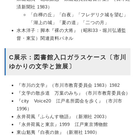
済新聞社 1983）
「白樺の丘」「白夜」「フレデリク城を望む」
「湖上の城」「夏の道」「二つの月」
水木洋子：脚本『裸の大将』（昭和33・堀川弘通監
督・東宝）関連資料パネル
C展示：図書館入口ガラスケース〔市川
ゆかりの文学と旅展〕
『市川の文学』（市川市教育委員会 1983）1982
『文学の散歩道 万葉のみち』（市川市教育委員会）
『city Voice20 江戸名所図会を歩く』（市川市
1996）
永井荷風『ふらんす物語』（新潮社 2003）
『永井荷風と東京』1999 江戸東京博物館
東山魁夷『白夜の旅』（新潮社 1980）