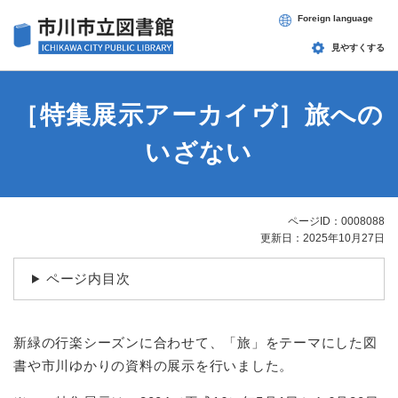
ペ
メニューを飛ばして本文へ
Foreign language
ー
ジ
見やすくする
の
先
頭
［特集展示アーカイヴ］旅への
で
す
いざない
。
ページID：0008088
本
更新日：2025年10月27日
文
ページ内目次
新緑の行楽シーズンに合わせて、「旅」をテーマにした図
書や市川ゆかりの資料の展示を行いました。