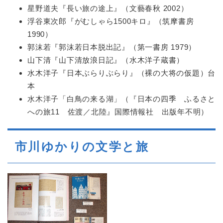
星野道夫『長い旅の途上』（文藝春秋 2002）
浮谷東次郎『がむしゃら1500キロ』（筑摩書房
1990）
郭沫若『郭沫若日本脱出記』（第一書房 1979）
山下清『山下清放浪日記』（水木洋子蔵書）
水木洋子『日本ぶらりぶらり』（裸の大将の仮題）台
本
水木洋子「白鳥の来る湖」（『日本の四季 ふるさと
への旅11 佐渡／北陸』国際情報社 出版年不明）
市川ゆかりの文学と旅