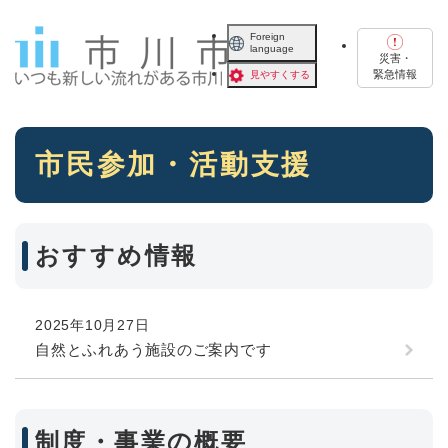
ペ
メニューを飛ばして本文へ
ー
Foreign
language
ジ
災害・
の
緊急情報
見やすくする
先
頭
で
本
す
市民参加・活動支援
文
。
おすすめ情報
2025年10月27日
自然とふれあう施設のご案内です
制度・事業の概要