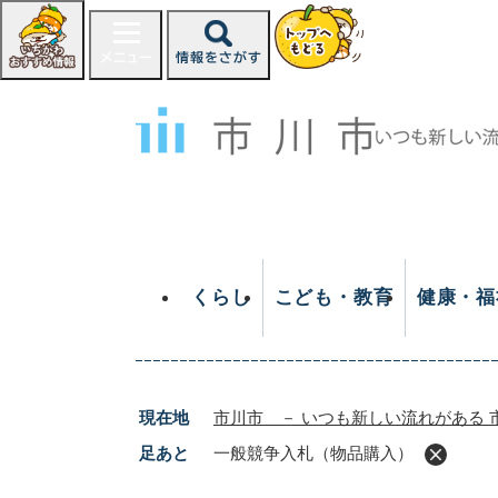
ペ
ー
ジ
の
先
頭
で
す
。
くらし
こども・教育
健康・福
現在地
市川市 － いつも新しい流れがある 
足あと
一般競争入札（物品購入）