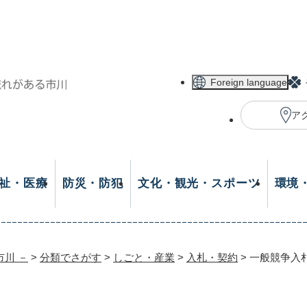
メニューを飛ばして本文へ
Foreign language
ア
祉・医療
防災・防犯
文化・観光・スポーツ
環境
市川 －
>
分類でさがす
>
しごと・産業
>
入札・契約
>
一般競争入