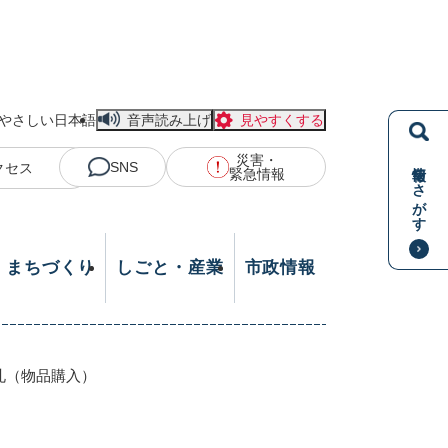
やさしい日本語
音声読み上げ
見やすくする
災害・
情報をさがす
SNS
クセス
緊急情報
・まちづくり
しごと・産業
市政情報
札（物品購入）