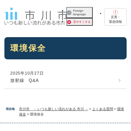
ペ
メニューを飛ばして本文へ
ー
Foreign
language
ジ
災害・
の
緊急情報
見やすくする
先
頭
で
本
す
環境保全
文
。
2025年10月27日
放射線 Q&A
市川市 － いつも新しい流れがある 市川 －
>
よくある質問
>
環境
現在地
保全
>
環境保全