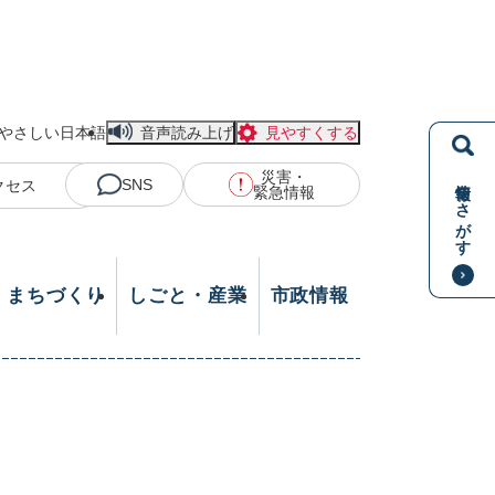
やさしい日本語
音声読み上げ
見やすくする
災害・
情報をさがす
SNS
クセス
緊急情報
・まちづくり
しごと・産業
市政情報