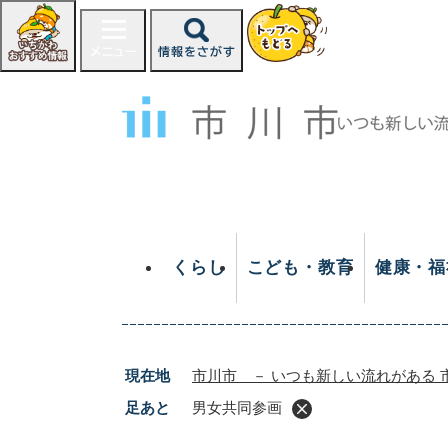
ペ
ー
ジ
の
先
頭
で
す
。
くらし
こども・教育
健康・福
現在地
市川市 － いつも新しい流れがある 
足あと
男女共同参画