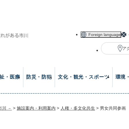
メニューを飛ばして本文へ
Foreign language
ア
祉・医療
防災・防犯
文化・観光・スポーツ
環境
市川 －
>
施設案内・利用案内
>
人権・多文化共生
>
男女共同参画