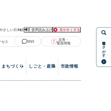
やさしい日本語
音声読み上げ
見やすくする
災害・
情報をさがす
SNS
クセス
緊急情報
・まちづくり
しごと・産業
市政情報