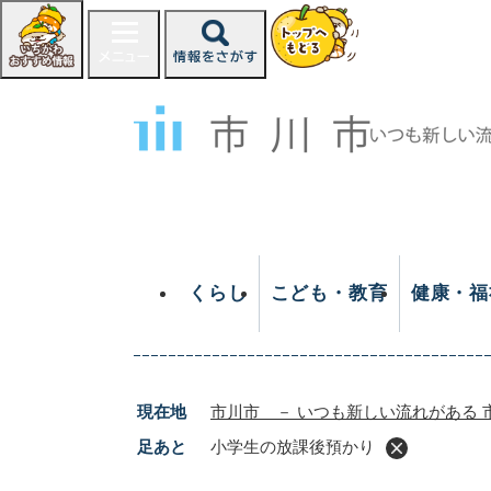
ペ
ー
ジ
の
先
頭
で
す
。
くらし
こども・教育
健康・福
現在地
市川市 － いつも新しい流れがある 
足あと
小学生の放課後預かり