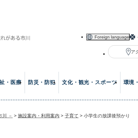
メニューを飛ばして本文へ
Foreign language
ア
祉・医療
防災・防犯
文化・観光・スポーツ
環境
市川 －
>
施設案内・利用案内
>
子育て
>
小学生の放課後預かり