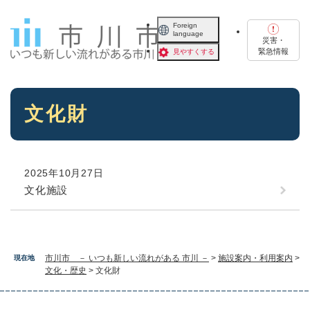
ペ
メニューを飛ばして本文へ
ー
Foreign
language
ジ
災害・
の
緊急情報
見やすくする
先
頭
で
本
す
文化財
文
。
2025年10月27日
文化施設
市川市 － いつも新しい流れがある 市川 －
>
施設案内・利用案内
>
現在地
文化・歴史
>
文化財