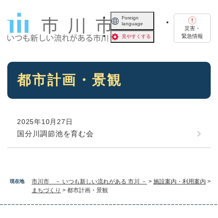
ペ
メニューを飛ばして本文へ
ー
Foreign
language
ジ
災害・
の
緊急情報
見やすくする
先
頭
で
本
す
都市計画・景観
文
。
2025年10月27日
国分川調節池を育む会
市川市 － いつも新しい流れがある 市川 －
>
施設案内・利用案内
>
現在地
まちづくり
>
都市計画・景観