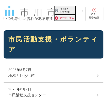
ペ
メニューを飛ばして本文へ
ー
Foreign
language
ジ
災害・
の
緊急情報
見やすくする
先
頭
で
本
す
市民活動支援・ボランティ
文
。
ア
2026年8月7日
地域ふれあい館
2026年8月7日
市民活動支援センター