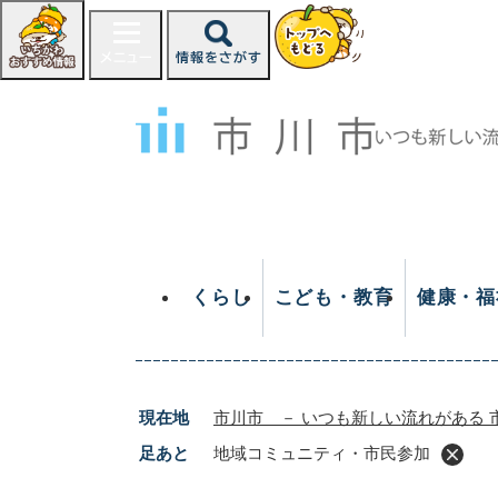
ペ
ー
ジ
の
先
頭
で
す
。
くらし
こども・教育
健康・福
現在地
市川市 － いつも新しい流れがある 
足あと
地域コミュニティ・市民参加