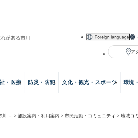
メニューを飛ばして本文へ
Foreign language
ア
祉・医療
防災・防犯
文化・観光・スポーツ
環境
市川 －
>
施設案内・利用案内
>
市民活動・コミュニティ
>
地域コ