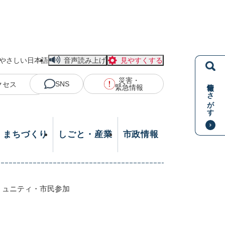
やさしい日本語
音声読み上げ
見やすくする
災害・
情報をさがす
SNS
クセス
緊急情報
・まちづくり
しごと・産業
市政情報
ミュニティ・市民参加