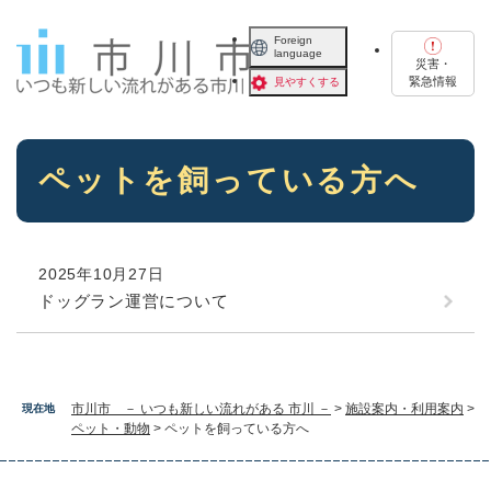
ペ
メニューを飛ばして本文へ
ー
Foreign
language
ジ
災害・
の
緊急情報
見やすくする
先
頭
で
本
す
ペットを飼っている方へ
文
。
2025年10月27日
ドッグラン運営について
市川市 － いつも新しい流れがある 市川 －
>
施設案内・利用案内
>
現在地
ペット・動物
>
ペットを飼っている方へ