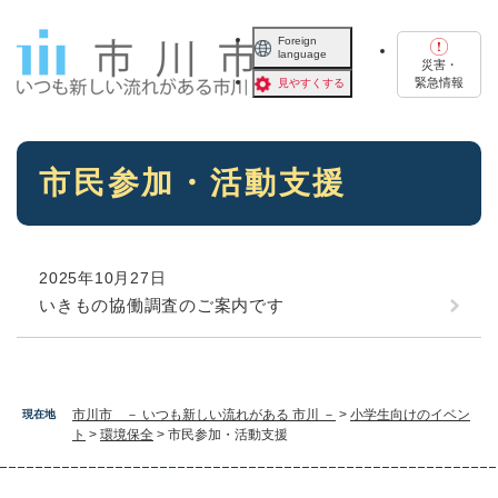
ペ
メニューを飛ばして本文へ
ー
Foreign
language
ジ
災害・
の
緊急情報
見やすくする
先
頭
で
本
す
市民参加・活動支援
文
。
2025年10月27日
いきもの協働調査のご案内です
市川市 － いつも新しい流れがある 市川 －
>
小学生向けのイベン
現在地
ト
>
環境保全
>
市民参加・活動支援