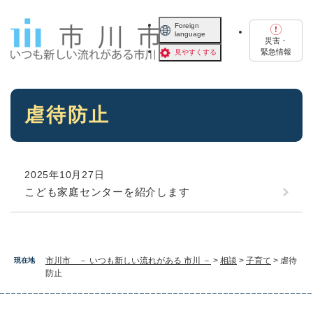
ペ
メニューを飛ばして本文へ
ー
Foreign
language
ジ
災害・
の
緊急情報
見やすくする
先
頭
で
本
す
虐待防止
文
。
2025年10月27日
こども家庭センターを紹介します
市川市 － いつも新しい流れがある 市川 －
>
相談
>
子育て
>
虐待
現在地
防止