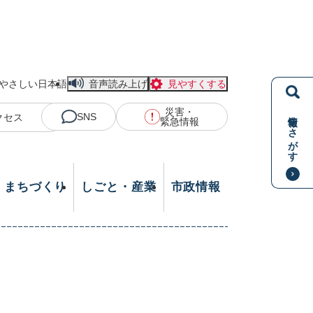
やさしい日本語
音声読み上げ
見やすくする
災害・
情報をさがす
SNS
クセス
緊急情報
・まちづくり
しごと・産業
市政情報