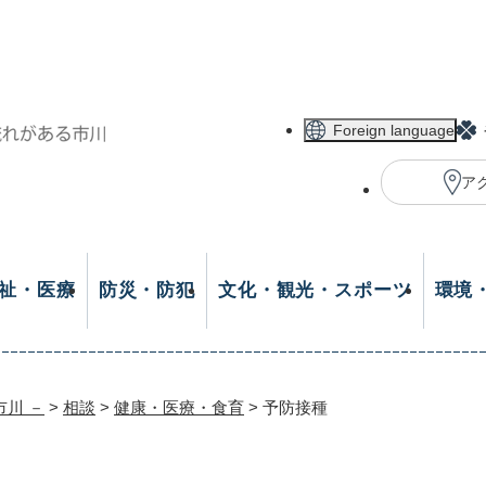
メニューを飛ばして本文へ
Foreign language
ア
祉・医療
防災・防犯
文化・観光・スポーツ
環境
市川 －
>
相談
>
健康・医療・食育
>
予防接種