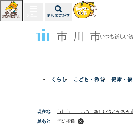
ペ
ー
ジ
の
先
頭
で
す
。
くらし
こども・教育
健康・福
現在地
市川市 － いつも新しい流れがある 
足あと
予防接種