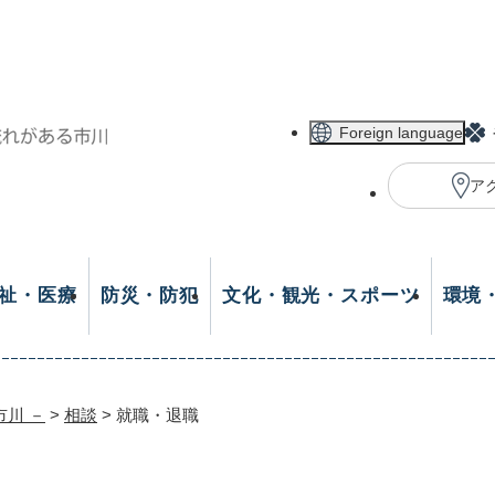
メニューを飛ばして本文へ
Foreign language
ア
祉・医療
防災・防犯
文化・観光・スポーツ
環境
市川 －
>
相談
>
就職・退職