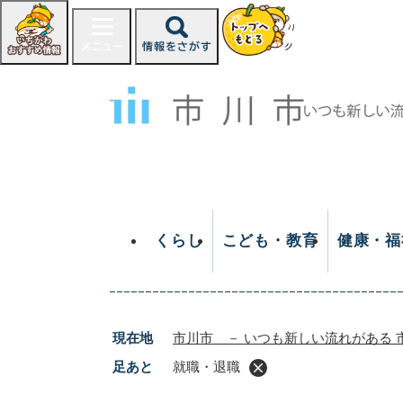
ペ
ー
ジ
の
先
頭
で
す
。
くらし
こども・教育
健康・福
現在地
市川市 － いつも新しい流れがある 
足あと
就職・退職