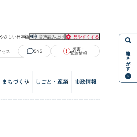
やさしい日本語
音声読み上げ
見やすくする
災害・
情報をさがす
SNS
クセス
緊急情報
・まちづくり
しごと・産業
市政情報