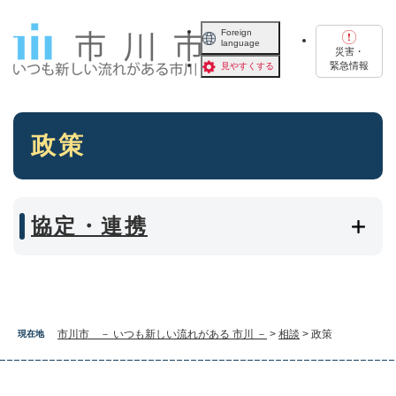
ペ
メニューを飛ばして本文へ
ー
Foreign
language
ジ
災害・
の
緊急情報
見やすくする
先
頭
で
本
す
政策
文
。
協定・連携
市川市 － いつも新しい流れがある 市川 －
>
相談
>
政策
現在地