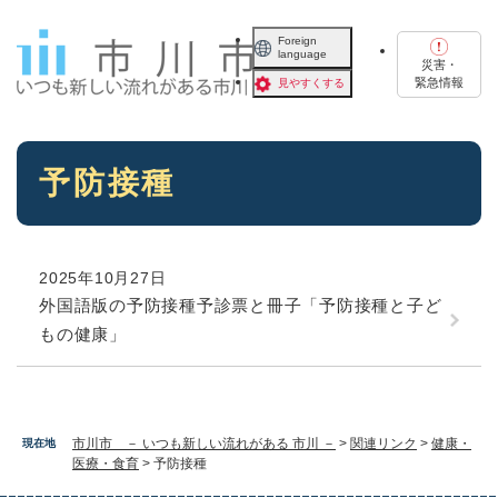
ペ
メニューを飛ばして本文へ
ー
Foreign
language
ジ
災害・
の
緊急情報
見やすくする
先
頭
で
本
す
予防接種
文
。
2025年10月27日
外国語版の予防接種予診票と冊子「予防接種と子ど
もの健康」
市川市 － いつも新しい流れがある 市川 －
>
関連リンク
>
健康・
現在地
医療・食育
>
予防接種