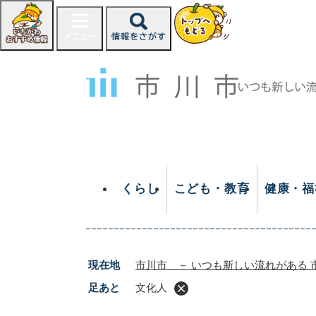
ペ
ー
ジ
の
先
頭
で
す
。
くらし
こども・教育
健康・福
現在地
市川市 － いつも新しい流れがある 
足あと
文化人