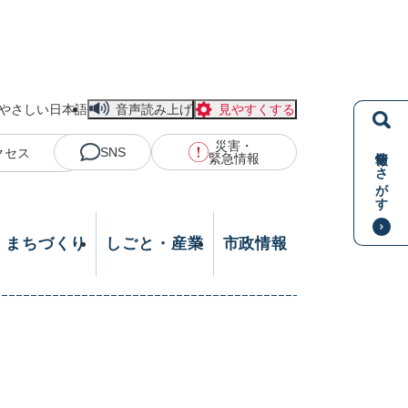
やさしい日本語
音声読み上げ
見やすくする
災害・
情報をさがす
SNS
クセス
緊急情報
・まちづくり
しごと・産業
市政情報