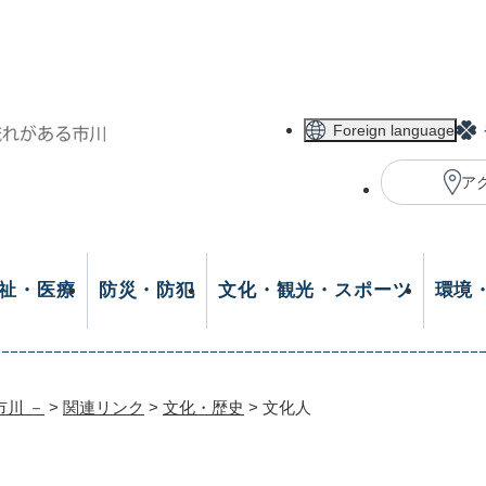
メニューを飛ばして本文へ
Foreign language
ア
祉・医療
防災・防犯
文化・観光・スポーツ
環境
市川 －
>
関連リンク
>
文化・歴史
>
文化人