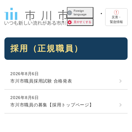
ペ
メニューを飛ばして本文へ
ー
Foreign
language
ジ
災害・
の
緊急情報
見やすくする
先
頭
で
本
す
採用（正規職員）
文
。
2026年8月6日
市川市職員採用試験 合格発表
2026年8月6日
市川市職員の募集【採用トップページ】