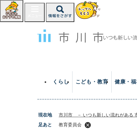
ペ
ー
ジ
の
先
頭
で
す
。
くらし
こども・教育
健康・福
現在地
市川市 － いつも新しい流れがある 
足あと
教育委員会