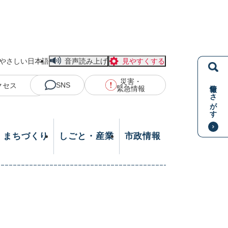
やさしい日本語
音声読み上げ
見やすくする
災害・
情報をさがす
SNS
クセス
緊急情報
・まちづくり
しごと・産業
市政情報