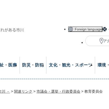
メニューを飛ばして本文へ
Foreign language
ア
祉・医療
防災・防犯
文化・観光・スポーツ
環境
市川 －
>
関連リンク
>
市議会・選挙・行政委員会
>
教育委員会