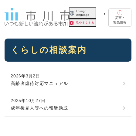
ペ
メニューを飛ばして本文へ
ー
Foreign
language
ジ
災害・
の
緊急情報
見やすくする
先
頭
で
本
す
くらしの相談案内
文
。
2026年3月2日
高齢者虐待対応マニュアル
2025年10月27日
成年後見人等への報酬助成