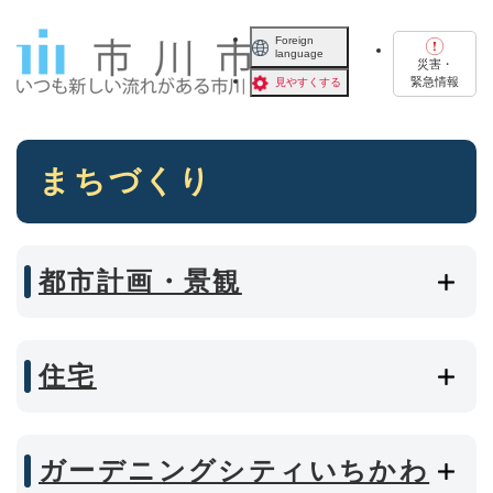
ペ
メニューを飛ばして本文へ
ー
Foreign
language
ジ
災害・
の
緊急情報
見やすくする
先
頭
で
本
す
まちづくり
文
。
都市計画・景観
住宅
ガーデニングシティいちかわ