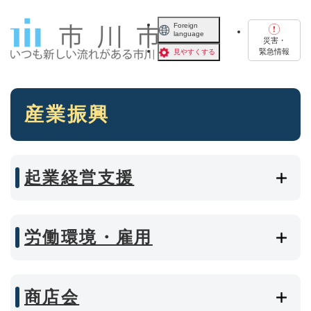
ペ
メニューを飛ばして本文へ
ー
Foreign
language
ジ
災害・
の
緊急情報
見やすくする
先
頭
で
本
す
産業振興
文
。
起業経営支援
労働環境・雇用
商店会