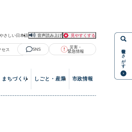
やさしい日本語
音声読み上げ
見やすくする
災害・
情報をさがす
SNS
クセス
緊急情報
・まちづくり
しごと・産業
市政情報