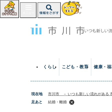
ペ
ー
ジ
の
先
頭
で
す
。
くらし
こども・教育
健康・福
現在地
市川市 － いつも新しい流れがある 
足あと
結婚・離婚