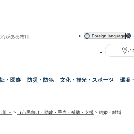
メニューを飛ばして本文へ
Foreign language
ア
祉・医療
防災・防犯
文化・観光・スポーツ
環境
市川 －
>
（市民向け）助成・手当・補助・支援
>
結婚・離婚