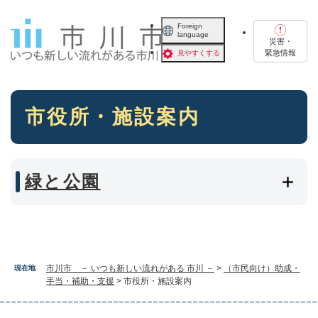
ペ
メニューを飛ばして本文へ
ー
Foreign
language
ジ
災害・
の
緊急情報
見やすくする
先
頭
で
本
す
市役所・施設案内
文
。
緑と公園
市川市 － いつも新しい流れがある 市川 －
>
（市民向け）助成・
現在地
手当・補助・支援
>
市役所・施設案内