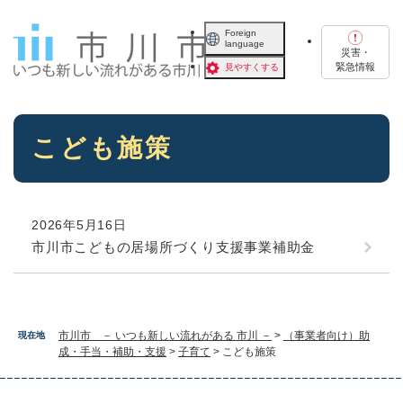
ペ
メニューを飛ばして本文へ
ー
Foreign
language
ジ
災害・
の
緊急情報
見やすくする
先
頭
で
本
す
こども施策
文
。
2026年5月16日
市川市こどもの居場所づくり支援事業補助金
市川市 － いつも新しい流れがある 市川 －
>
（事業者向け）助
現在地
成・手当・補助・支援
>
子育て
>
こども施策