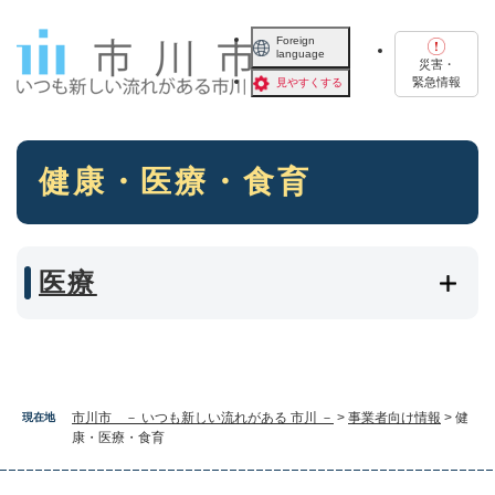
ペ
メニューを飛ばして本文へ
ー
Foreign
language
ジ
災害・
の
緊急情報
見やすくする
先
頭
で
本
す
健康・医療・食育
文
。
医療
市川市 － いつも新しい流れがある 市川 －
>
事業者向け情報
>
健
現在地
康・医療・食育