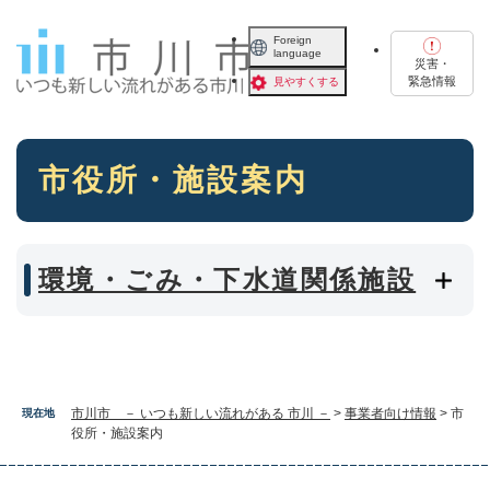
ペ
メニューを飛ばして本文へ
ー
Foreign
language
ジ
災害・
の
緊急情報
見やすくする
先
頭
で
本
す
市役所・施設案内
文
。
環境・ごみ・下水道関係施設
市川市 － いつも新しい流れがある 市川 －
>
事業者向け情報
>
市
現在地
役所・施設案内