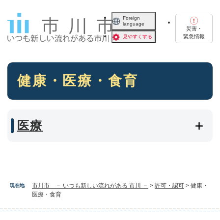
ペ
メニューを飛ばして本文へ
ー
Foreign
language
ジ
災害・
の
緊急情報
見やすくする
先
頭
で
本
す
健康・医療・食育
文
。
医療
市川市 － いつも新しい流れがある 市川 －
>
許可・認可
>
健康・
現在地
医療・食育