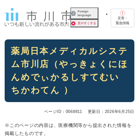
ペ
メニューを飛ばして本文へ
ー
Foreign
language
ジ
災害・
の
緊急情報
見やすくする
先
頭
で
本
す
薬局日本メディカルシステ
文
。
ム市川店
（やっきょくにほ
んめでぃかるしすてむい
ちかわてん ）
ページID：0068811
更新日：2026年6月25日
※このページの内容は、医療機関等から提出された情報を
掲載したものです。