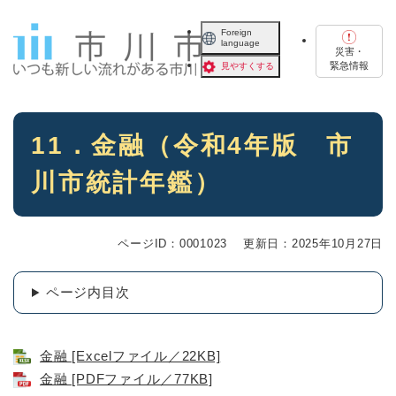
ペ
メニューを飛ばして本文へ
ー
Foreign
language
ジ
災害・
の
緊急情報
見やすくする
先
頭
で
本
す
11．金融（令和4年版 市
文
。
川市統計年鑑）
ページID：0001023
更新日：2025年10月27日
ページ内目次
金融 [Excelファイル／22KB]
金融 [PDFファイル／77KB]