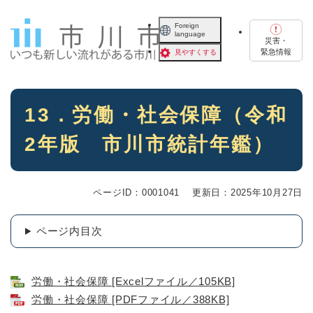
ペ
メニューを飛ばして本文へ
ー
Foreign
language
ジ
災害・
の
緊急情報
見やすくする
先
頭
で
本
す
13．労働・社会保障（令和
文
。
2年版 市川市統計年鑑）
ページID：0001041
更新日：2025年10月27日
ページ内目次
労働・社会保障 [Excelファイル／105KB]
労働・社会保障 [PDFファイル／388KB]