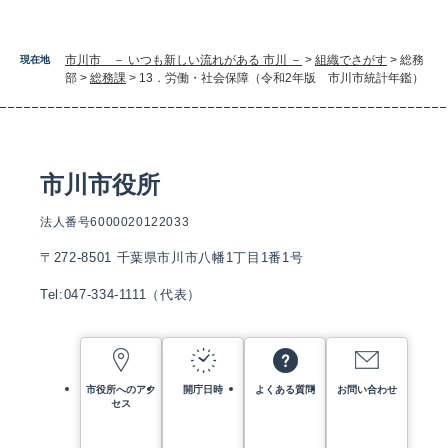
市川市 － いつも新しい流れがある 市川 －
>
組織でさがす
>
総務
現在地
部
>
総務課
>
13．労働・社会保障（令和2年版 市川市統計年鑑）
市川市役所
法人番号6000020122033
〒272-8501 千葉県市川市八幡1丁目1番1号
Tel:047-334-1111（代表）
市役所へのアク
開庁日時
よくある質問
お問い合わせ
セス