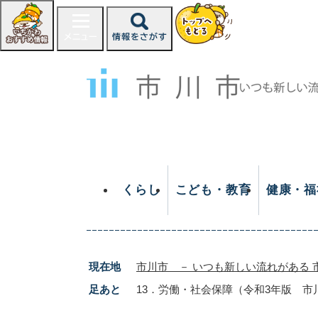
ペ
ー
ジ
の
先
頭
で
す
。
くらし
こども・教育
健康・福
現在地
市川市 － いつも新しい流れがある 
足あと
13．労働・社会保障（令和3年版 市