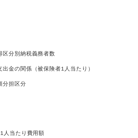
得区分別納税義務者数
支出金の関係（被保険者1人当たり）
額分担区分
1人当たり費用額