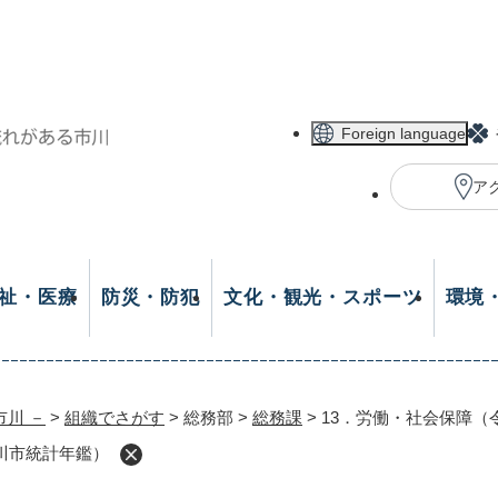
メニューを飛ばして本文へ
Foreign language
ア
祉・医療
防災・防犯
文化・観光・スポーツ
環境
市川 －
>
組織でさがす
>
総務部
>
総務課
>
13．労働・社会保障（
川市統計年鑑）