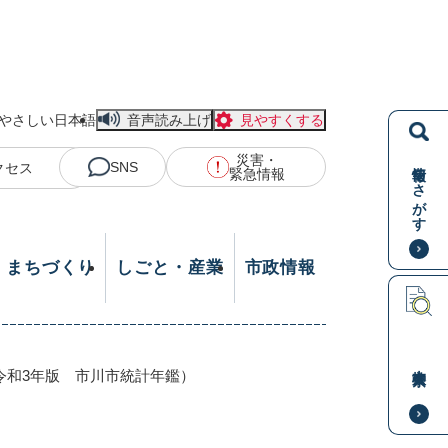
やさしい日本語
音声読み上げ
見やすくする
災害・
情報をさがす
SNS
クセス
緊急情報
・まちづくり
しごと・産業
市政情報
本文検索
令和3年版 市川市統計年鑑）