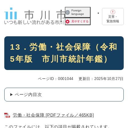
ペ
メニューを飛ばして本文へ
ー
Foreign
language
ジ
災害・
の
緊急情報
見やすくする
先
頭
で
本
す
13．労働・社会保障（令和
文
。
5年版 市川市統計年鑑）
ページID：0001044
更新日：2025年10月27日
ページ内目次
労働・社会保障 [PDFファイル／465KB]
このファイルには、以下の項目が掲載されています。