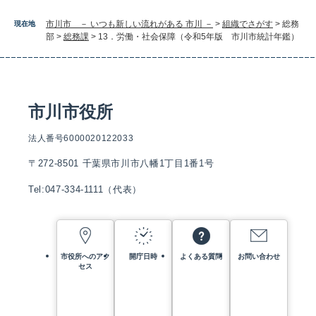
市川市 － いつも新しい流れがある 市川 －
>
組織でさがす
>
総務
現在地
部
>
総務課
>
13．労働・社会保障（令和5年版 市川市統計年鑑）
市川市役所
法人番号6000020122033
〒272-8501 千葉県市川市八幡1丁目1番1号
Tel:047-334-1111（代表）
市役所へのアク
開庁日時
よくある質問
お問い合わせ
セス