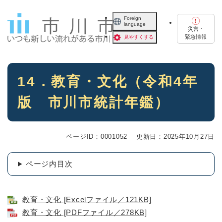
ペ
メニューを飛ばして本文へ
ー
Foreign
language
ジ
災害・
の
緊急情報
見やすくする
先
頭
で
本
す
14．教育・文化（令和4年
文
。
版 市川市統計年鑑）
ページID：0001052
更新日：2025年10月27日
ページ内目次
教育・文化 [Excelファイル／121KB]
教育・文化 [PDFファイル／278KB]