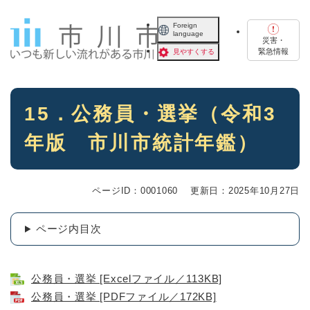
ペ
メニューを飛ばして本文へ
ー
Foreign
language
ジ
災害・
の
緊急情報
見やすくする
先
頭
で
本
す
15．公務員・選挙（令和3
文
。
年版 市川市統計年鑑）
ページID：0001060
更新日：2025年10月27日
ページ内目次
公務員・選挙 [Excelファイル／113KB]
公務員・選挙 [PDFファイル／172KB]