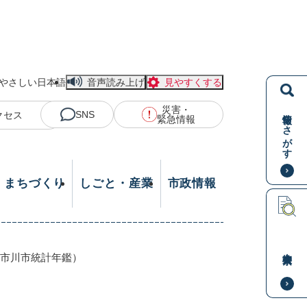
やさしい日本語
音声読み上げ
見やすくする
災害・
情報をさがす
SNS
クセス
緊急情報
・まちづくり
しごと・産業
市政情報
本文検索
 市川市統計年鑑）