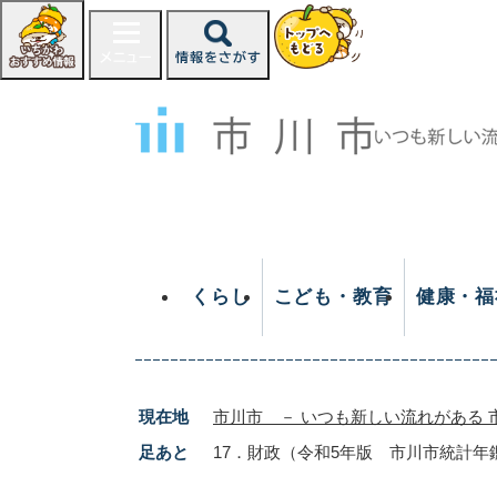
ペ
ー
ジ
の
先
頭
で
す
。
くらし
こども・教育
健康・福
現在地
市川市 － いつも新しい流れがある 
足あと
17．財政（令和5年版 市川市統計年