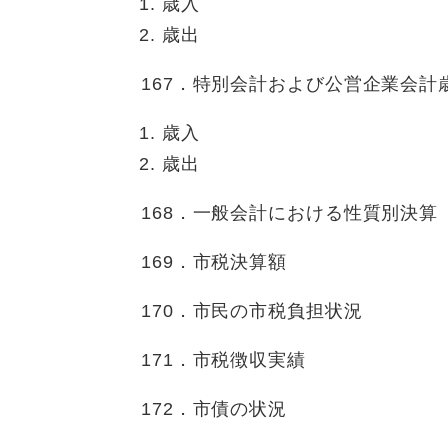
歳入
歳出
167．特別会計および公営企業会計
歳入
歳出
168．一般会計における性質別決算
169．市税決算額
170．市民の市税負担状況
171．市税徴収実績
172．市債の状況