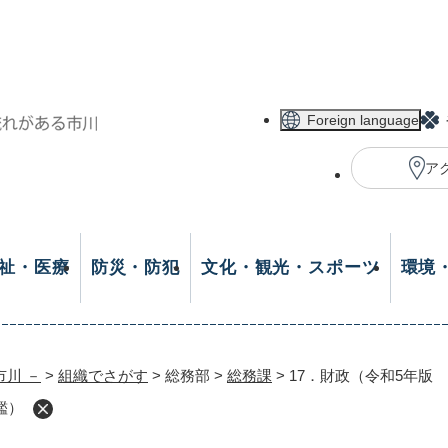
メニューを飛ばして本文へ
Foreign language
ア
祉・医療
防災・防犯
文化・観光・スポーツ
環境
市川 －
>
組織でさがす
>
総務部
>
総務課
>
17．財政（令和5年版
鑑）