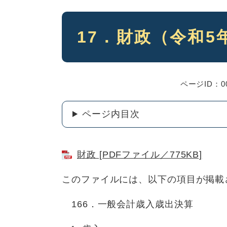
本
17．財政（令和
文
ページID：00
ページ内目次
財政 [PDFファイル／775KB]
このファイルには、以下の項目が掲載
166．一般会計歳入歳出決算