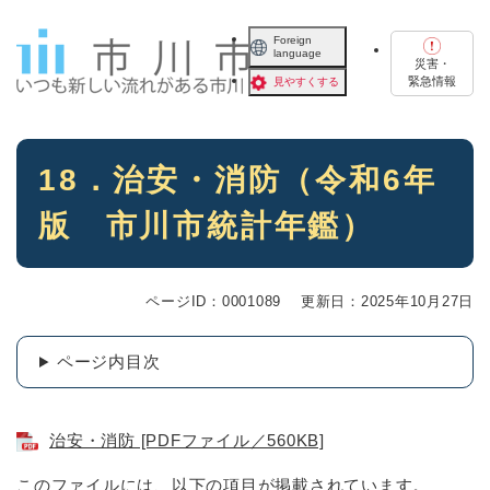
ペ
メニューを飛ばして本文へ
ー
Foreign
language
ジ
災害・
の
緊急情報
見やすくする
先
頭
で
本
す
18．治安・消防（令和6年
文
。
版 市川市統計年鑑）
ページID：0001089
更新日：2025年10月27日
ページ内目次
治安・消防 [PDFファイル／560KB]
このファイルには、以下の項目が掲載されています。