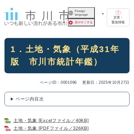
ペ
メニューを飛ばして本文へ
ー
Foreign
language
ジ
災害・
の
緊急情報
見やすくする
先
頭
で
本
す
1．土地・気象（平成31年
文
。
版 市川市統計年鑑）
ページID：0001096
更新日：2025年10月27日
ページ内目次
土地・気象 [Excelファイル／40KB]
土地・気象 [PDFファイル／326KB]