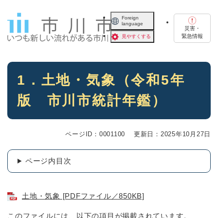
ペ
メニューを飛ばして本文へ
ー
Foreign
language
ジ
災害・
の
緊急情報
見やすくする
先
頭
で
本
す
1．土地・気象（令和5年
文
。
版 市川市統計年鑑）
ページID：0001100
更新日：2025年10月27日
ページ内目次
土地・気象 [PDFファイル／850KB]
このファイルには、以下の項目が掲載されています。