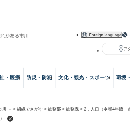
メニューを飛ばして本文へ
Foreign language
ア
祉・医療
防災・防犯
文化・観光・スポーツ
環境
市川 －
>
組織でさがす
>
総務部
>
総務課
>
2．人口（令和4年版 
鑑）