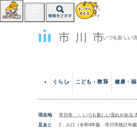
ペ
ー
ジ
の
先
頭
で
す
。
くらし
こども・教育
健康・福
現在地
市川市 － いつも新しい流れがある 
足あと
2．人口（令和4年版 市川市統計年