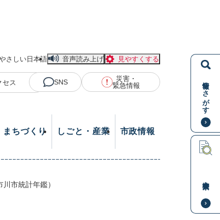
やさしい日本語
音声読み上げ
見やすくする
災害・
情報をさがす
SNS
クセス
緊急情報
・まちづくり
しごと・産業
市政情報
本文検索
市川市統計年鑑）