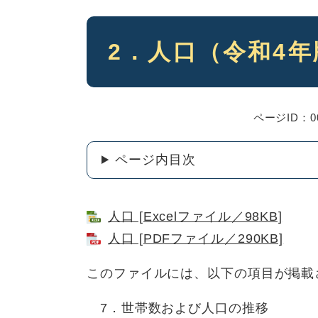
本
2．人口（令和4
文
ページID：00
ページ内目次
人口 [Excelファイル／98KB]
人口 [PDFファイル／290KB]
このファイルには、以下の項目が掲載
7．世帯数および人口の推移