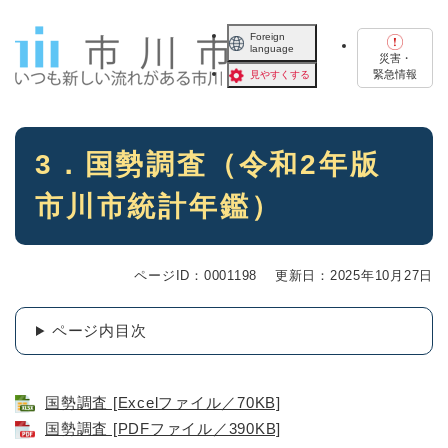
ペ
メニューを飛ばして本文へ
ー
Foreign
language
ジ
災害・
の
緊急情報
見やすくする
先
頭
で
本
す
3．国勢調査（令和2年版
文
。
市川市統計年鑑）
ページID：0001198
更新日：2025年10月27日
ページ内目次
国勢調査 [Excelファイル／70KB]
国勢調査 [PDFファイル／390KB]