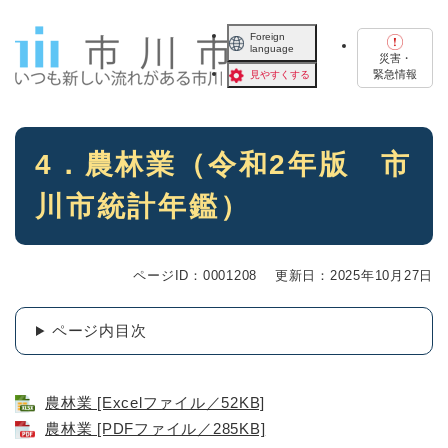
ペ
メニューを飛ばして本文へ
ー
Foreign
language
ジ
災害・
の
緊急情報
見やすくする
先
頭
で
本
す
4．農林業（令和2年版 市
文
。
川市統計年鑑）
ページID：0001208
更新日：2025年10月27日
ページ内目次
農林業 [Excelファイル／52KB]
農林業 [PDFファイル／285KB]