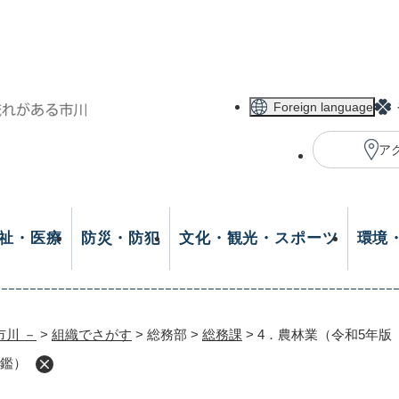
メニューを飛ばして本文へ
Foreign language
ア
祉・医療
防災・防犯
文化・観光・スポーツ
環境
市川 －
>
組織でさがす
>
総務部
>
総務課
>
4．農林業（令和5年版
年鑑）