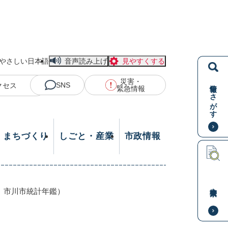
やさしい日本語
音声読み上げ
見やすくする
災害・
情報をさがす
SNS
クセス
緊急情報
・まちづくり
しごと・産業
市政情報
本文検索
 市川市統計年鑑）