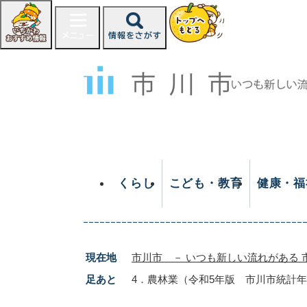
ペ
ー
ジ
の
先
頭
で
す
。
くらし
こども・教育
健康・福
現在地
市川市 － いつも新しい流れがある 
足あと
4．農林業（令和5年版 市川市統計