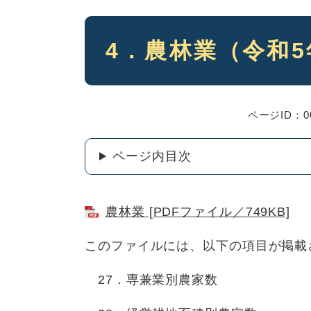
本
4．農林業（令和
文
ページID：00
ページ内目次
農林業 [PDFファイル／749KB]
このファイルには、以下の項目が掲載
27．専兼業別農家数