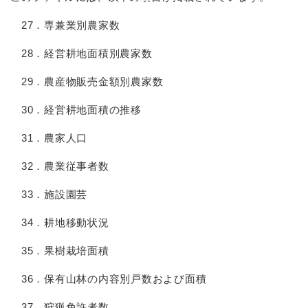
27．専兼業別農家数
28．経営耕地面積別農家数
29．農産物販売金額別農家数
30．経営耕地面積の推移
31．農家人口
32．農業従事者数
33．施設園芸
34．耕地移動状況
35．果樹栽培面積
36．保有山林の内容別戸数および面積
37．狩猟免許者数