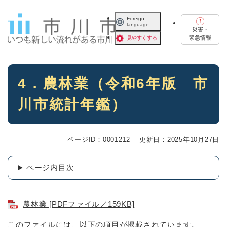
ペ
メニューを飛ばして本文へ
ー
Foreign
language
ジ
災害・
の
緊急情報
見やすくする
先
頭
で
本
す
4．農林業（令和6年版 市
文
。
川市統計年鑑）
ページID：0001212
更新日：2025年10月27日
ページ内目次
農林業 [PDFファイル／159KB]
このファイルには、以下の項目が掲載されています。