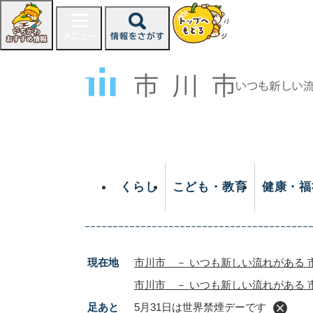
ペ
ー
ジ
の
先
頭
で
す
。
くらし
こども・教育
健康・福
現在地
市川市 － いつも新しい流れがある 
市川市 － いつも新しい流れがある 
足あと
5月31日は世界禁煙デーです