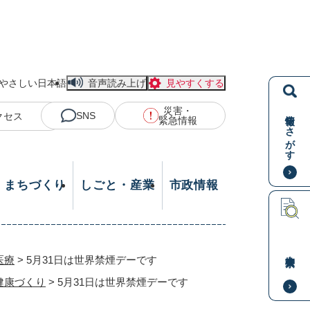
やさしい日本語
音声読み上げ
見やすくする
災害・
情報をさがす
SNS
クセス
緊急情報
・まちづくり
しごと・産業
市政情報
本文検索
医療
>
5月31日は世界禁煙デーです
健康づくり
>
5月31日は世界禁煙デーです