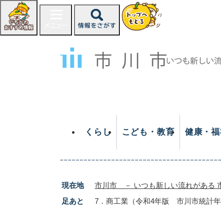
ペ
ー
ジ
の
先
頭
で
す
。
くらし
こども・教育
健康・福
現在地
市川市 － いつも新しい流れがある 
足あと
7．商工業（令和4年版 市川市統計