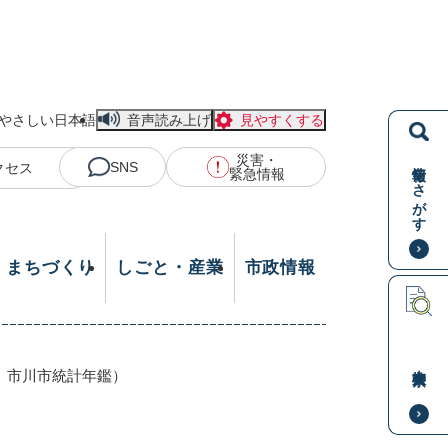
やさしい日本語
音声読み上げ
見やすくする
災害・
情報をさがす
SNS
クセス
緊急情報
・まちづくり
しごと・産業
市政情報
本文検索
 市川市統計年鑑）