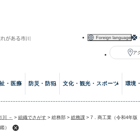
メニューを飛ばして本文へ
Foreign language
ア
祉・医療
防災・防犯
文化・観光・スポーツ
環境
市川 －
>
組織でさがす
>
総務部
>
総務課
>
7．商工業（令和4年版
年鑑）