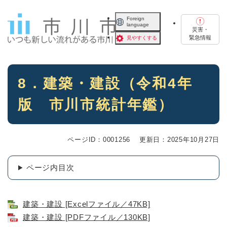
ペ
メニューを飛ばして本文へ
ー
Foreign
language
ジ
災害・
の
緊急情報
見やすくする
先
頭
で
本
す
8．建築・建設（令和4年
文
。
版 市川市統計年鑑）
ページID：0001256
更新日：2025年10月27日
ページ内目次
建築・建設 [Excelファイル／47KB]
建築・建設 [PDFファイル／130KB]