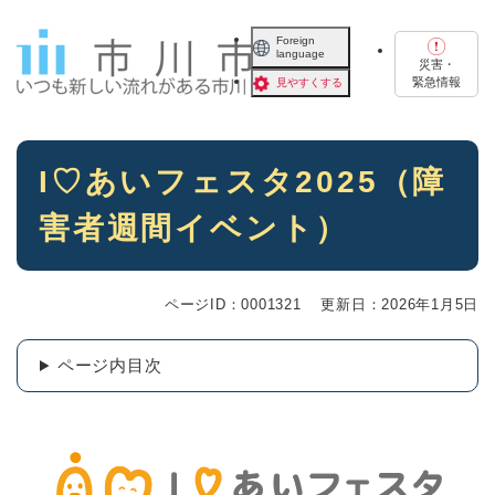
ペ
メニューを飛ばして本文へ
ー
Foreign
language
ジ
災害・
の
緊急情報
見やすくする
先
頭
で
本
す
I♡あいフェスタ2025（障
文
。
害者週間イベント）
ページID：0001321
更新日：2026年1月5日
ページ内目次