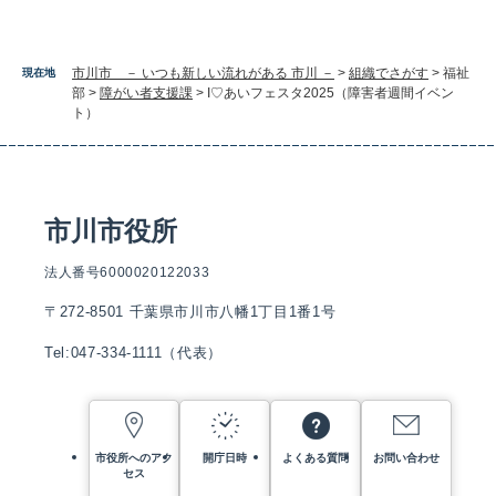
市川市 － いつも新しい流れがある 市川 －
>
組織でさがす
>
福祉
現在地
部
>
障がい者支援課
>
I♡あいフェスタ2025（障害者週間イベン
ト）
市川市役所
法人番号6000020122033
〒272-8501 千葉県市川市八幡1丁目1番1号
Tel:047-334-1111（代表）
市役所へのアク
開庁日時
よくある質問
お問い合わせ
セス