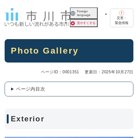
ペ
メニューを飛ばして本文へ
ー
Foreign
language
ジ
災害・
の
緊急情報
見やすくする
先
頭
で
本
す
Photo Gallery
文
。
ページID：0001351
更新日：2025年10月27日
ページ内目次
Exterior